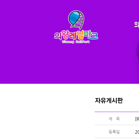
제 목
[
등록일
2