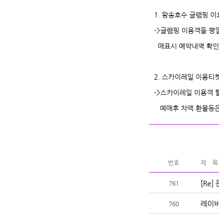
1. 왕송호수 글램핑 
->글램핑 이용객들 평일 
매표시 예약내역 확인
2. 스카이레일 이용
->스카이레일 이용객 
예매후 차액 환불등은
번호
제 목
[Re
761
레이바
760