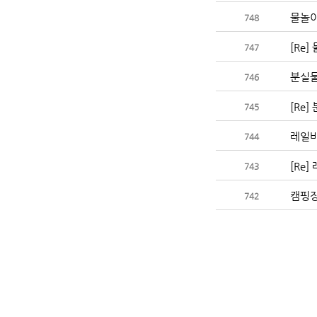
물놀이
748
[Re
747
분실물
746
[Re
745
레일
744
[Re
743
캠핑
742