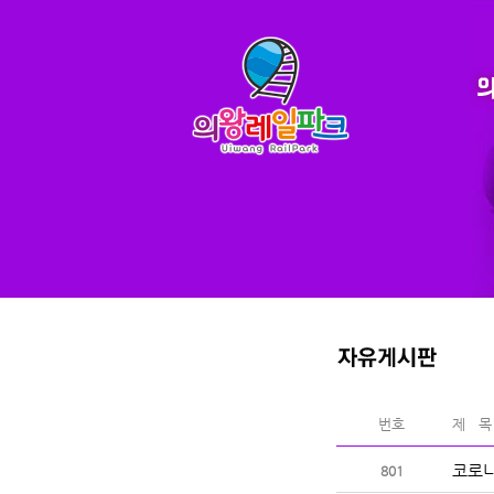
번호
제 목
코로나
801