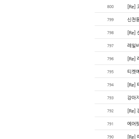
800
신천동
799
798
레일바
797
[Re
796
티켓예
795
[Re
794
강아지
793
[Re
792
에어팟
791
[Re
790