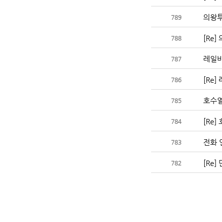
의왕투
789
[Re
788
레일바
787
[Re
786
호수열
785
[Re
784
전화 
783
[Re
782