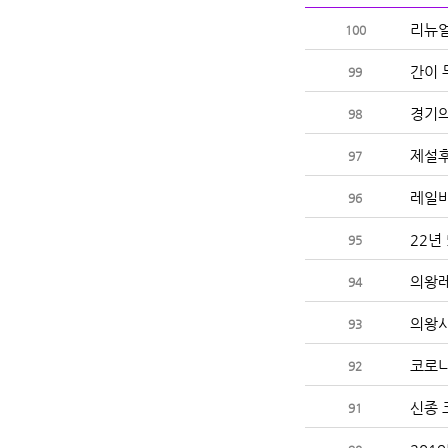
리뉴얼
100
간이 
99
경기의
98
제설후
97
레일바
96
22년
95
의왕레
94
의왕시
93
코로나
92
신종 
91