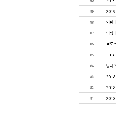
90
89
의왕
88
의왕
87
철도축
86
201
85
당사의
84
201
83
82
81